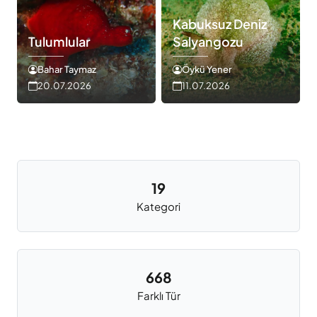
Kabuksuz Deniz
Tulumlular
Salyangozu
Bahar Taymaz
Öykü Yener
20.07.2026
11.07.2026
19
Kategori
668
Farklı Tür