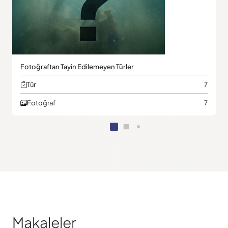
At Nalı Kurtları
Tür
2
Fotoğraf
13
Makaleler