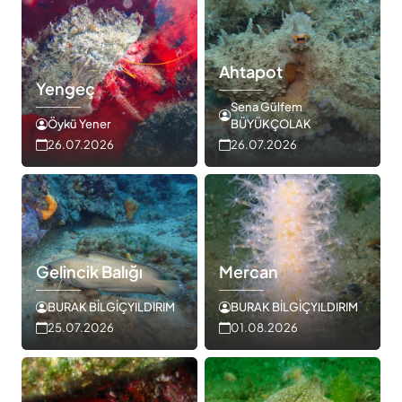
Ahtapot
Yengeç
Sena Gülfem
Öykü Yener
BÜYÜKÇOLAK
26.07.2026
26.07.2026
Gelincik Balığı
Mercan
BURAK BİLGİÇYILDIRIM
BURAK BİLGİÇYILDIRIM
25.07.2026
01.08.2026