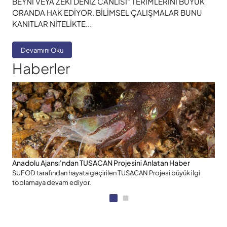
BEYNİ VEYA ZEKİ DENİZ CANLISI” TERİMLERİNİ BÜYÜK
ORANDA HAK EDİYOR. BİLİMSEL ÇALIŞMALAR BUNU
KANITLAR NİTELİKTE...
Devamını Oku
Haberler
Anadolu Ajansı'ndan TUSACAN Projesini Anlatan Haber
A
SUFOD tarafından hayata geçirilen TUSACAN Projesi büyük ilgi
S
toplamaya devam ediyor.
t